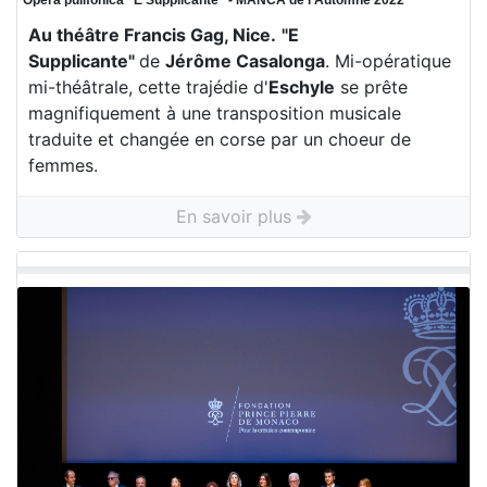
Opera pulifonica “E Supplicante“ - MANCA de l'Automne 2022
Au théâtre Francis Gag, Nice.
"E
Supplicante"
de
Jérôme Casalonga
. Mi-opératique
mi-théâtrale, cette trajédie d'
Eschyle
se prête
magnifiquement à une transposition musicale
traduite et changée en corse par un choeur de
femmes.
En savoir plus