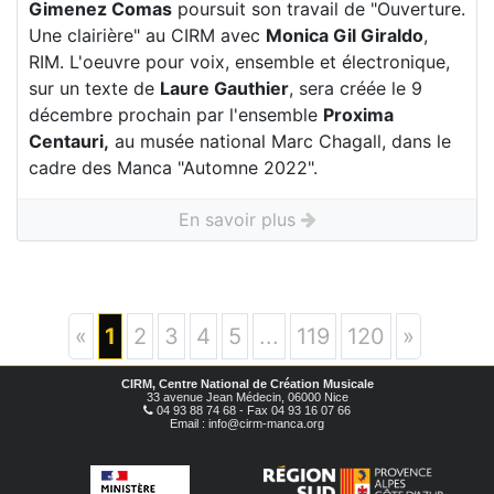
Gimenez Comas
poursuit son travail de "Ouverture.
Une clairière" au CIRM avec
Monica Gil Giraldo
,
RIM. L'oeuvre pour voix, ensemble et électronique,
sur un texte de
Laure Gauthier
, sera créée le 9
décembre prochain par l'ensemble
Proxima
Centauri,
au musée national Marc Chagall, dans le
cadre des Manca "Automne 2022".
En savoir plus
«
1
2
3
4
5
...
119
120
»
CIRM, Centre National de Création Musicale
33 avenue Jean Médecin, 06000 Nice
04 93 88 74 68 - Fax 04 93 16 07 66
Email : info@cirm-manca.org