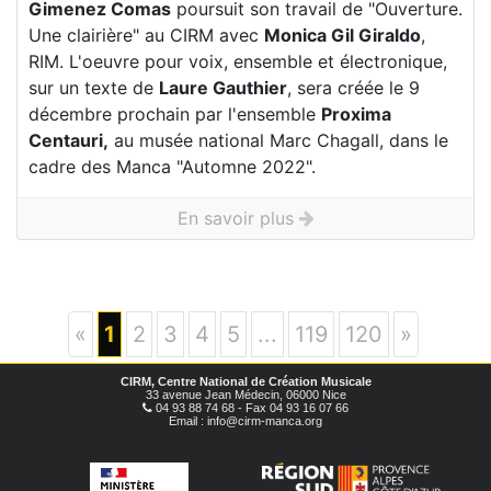
Gimenez Comas
poursuit son travail de "Ouverture.
Une clairière" au CIRM avec
Monica Gil Giraldo
,
RIM. L'oeuvre pour voix, ensemble et électronique,
sur un texte de
Laure Gauthier
, sera créée le 9
décembre prochain par l'ensemble
Proxima
Centauri,
au musée national Marc Chagall, dans le
cadre des Manca "Automne 2022".
En savoir plus
«
1
2
3
4
5
...
119
120
»
CIRM, Centre National de Création Musicale
33 avenue Jean Médecin, 06000 Nice
04 93 88 74 68 - Fax 04 93 16 07 66
Email : info@cirm-manca.org