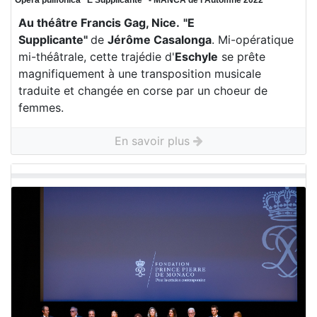
Opera pulifonica “E Supplicante“ - MANCA de l'Automne 2022
Au théâtre Francis Gag, Nice.
"E
Supplicante"
de
Jérôme Casalonga
. Mi-opératique
mi-théâtrale, cette trajédie d'
Eschyle
se prête
magnifiquement à une transposition musicale
traduite et changée en corse par un choeur de
femmes.
En savoir plus