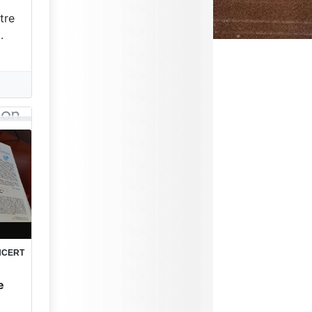
tre
.
ONCERT
e