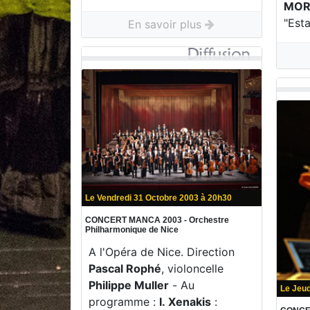
MOR
"Es
En savoir plus
Le Vendredi 31 Octobre 2003 à 20h30
CONCERT MANCA 2003 - Orchestre
Philharmonique de Nice
A l'Opéra de Nice. Direction
Pascal Rophé
, violoncelle
Philippe Muller
- Au
Le Jeud
programme :
I. Xenakis
: