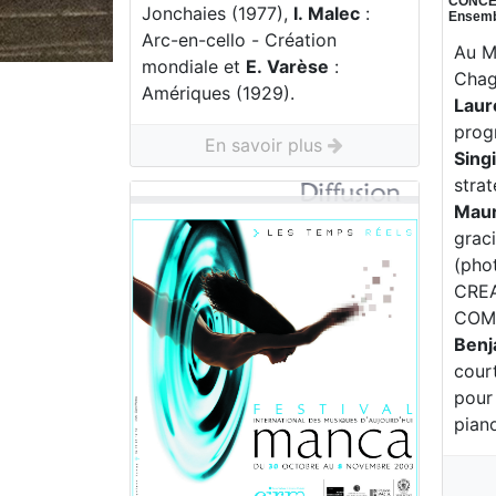
CONCE
Jonchaies (1977),
I. Malec
:
Ensemb
Arc-en-cello - Création
Au M
mondiale et
E. Varèse
:
Chaga
Amériques (1929).
Laur
prog
En savoir plus
Sing
strat
Maur
grac
(pho
CREA
COM
Benj
cour
pour 
piano