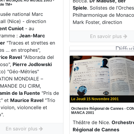
Bocca.
Dr Mabuse, der
RT MUSIQUE AU MUSEE 2003 -
le TM+
Spiele
. Solistes de l’Orches
usée national Marc
Philharmonique de Monaco
ll (Nice) - direction
Mark Foster, direction
ent Cuniot
- au
ramme :
Jean-Marc
En savoir plus
ier
"Traces et strettes en
es … en strophes",
ice Ravel
"Alborada del
ioso",
Pierre Jodlowski
to) "Géo-Métries"
TION MONDIALE –
MANDE DU CIRM,
amin de la Fuente
"Pris de
Le Jeudi 15 Novembre 2001
t" et
Maurice Ravel
"Trio
violon, violoncelle et
Orchestre Régional de Cannes - C
MANCA 2001
".
Théâtre de Nice.
Orchestr
En savoir plus
Régional de Cannes