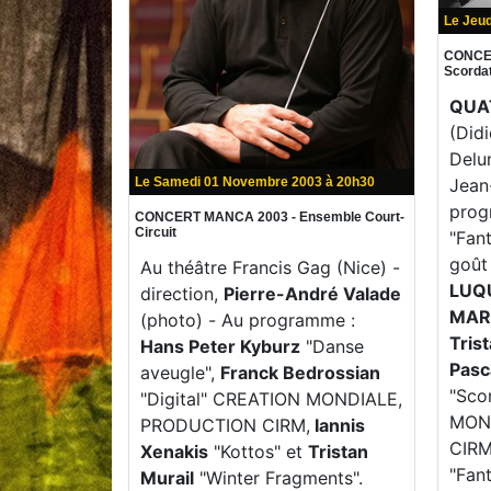
Le Jeud
CONCE
Scorda
QUA
(Didi
Delu
Le Samedi 01 Novembre 2003 à 20h30
Jean
prog
CONCERT MANCA 2003 - Ensemble Court-
Circuit
"Fant
goût
Au théâtre Francis Gag (Nice) -
LUQ
direction,
Pierre-André Valade
MAR
(photo) - Au programme :
Tris
Hans Peter Kyburz
"Danse
Pasc
aveugle",
Franck Bedrossian
"Sco
"Digital" CREATION MONDIALE,
MON
PRODUCTION CIRM,
Iannis
CIR
Xenakis
"Kottos" et
Tristan
"Fan
Murail
"Winter Fragments".