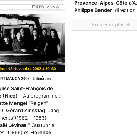
Provence-Alpes-Côte d’A
Philippe Bender
, direction
En savoir plus
dredi 08 Novembre 2002 à 20h30
T MANCA 2002 - L'itinéraire
glise Saint-François de
e (Nice)
- Au programme :
tte Mengel
"Reigen"
6),
Gérard Zinsstag
"Cinq
ments"(1982 – 1983),
aël Lévinas
" Quatuor à
es" (1999) et
Florence