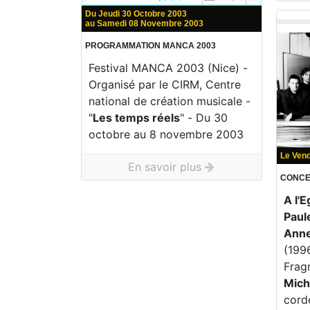
Du Jeudi 30 Octobre 2003
au Samedi 08 Novembre 2003
PROGRAMMATION MANCA 2003
Festival MANCA 2003 (Nice) -
Organisé par le CIRM, Centre
national de création musicale -
"
Les temps réels
" - Du 30
octobre au 8 novembre 2003
Le Ven
En savoir plus
CONCER
A l'E
Paul
Anne
(199
Frag
Mich
cord