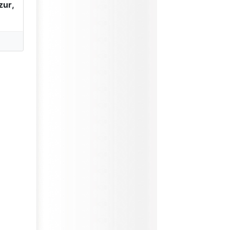
zur
,