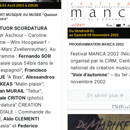
i 03 Avril 2003 à 20h30
RT MUSIQUE AU MUSEE “Quatuor
tura“
TUOR SCORDATURA
Du Vendredi 01
er Aschour - Caroline
au Samedi 09 Novembre 2002
me - Wim Hoogewerf -
PROGRAMMATION MANCA 2002
-Marc Zvellenreuther). Au
Festival MANCA 2002 (Nic
ramme :
Fernando SOR
organisé par le CIRM, Cent
aisie opus 54bis dans le
national de création musica
 espagnol",
Francisco
"
Voix d’automne
" – du 1er
UE
"A Bias",
Alessandros
novembre 2002
KEAS
"Malin plaisir",
tan MURAIL
"Tellur",
En savoir plus
ale CRITON
(photo)
rdatura" CREATION
DIALE - Commande du
M,
Aldo CLEMENTI
tasia" et
Federico