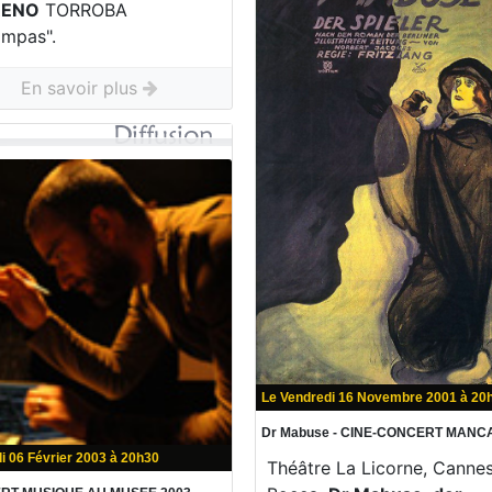
ENO
TORROBA
tampas".
En savoir plus
Le Vendredi 16 Novembre 2001 à 20
Dr Mabuse - CINE-CONCERT MANC
i 06 Février 2003 à 20h30
Théâtre La Licorne, Cannes