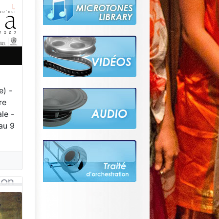
e) -
re
le -
 au 9