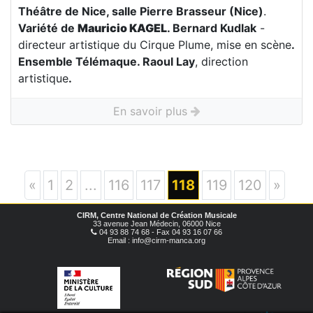
Théâtre de Nice, salle Pierre Brasseur (Nice)
.
Variété de
Mauricio KAGEL
. Bernard Kudlak
-
directeur artistique du Cirque Plume, mise en scène
.
Ensemble Télémaque
. Raoul Lay
, direction
artistique
.
En savoir plus
«
1
2
...
116
117
118
119
120
»
CIRM, Centre National de Création Musicale
33 avenue Jean Médecin, 06000 Nice
04 93 88 74 68 - Fax 04 93 16 07 66
Email : info@cirm-manca.org