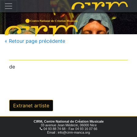
« Retour page précédente
de
Extranet artiste
CIRM, Centre National de Création Musicale
33 avenue Jean Médecin, 06000 Nice
04 93 88 74 68 - Fax 04 93 16 07 66
Email : info@cirm-manca.org