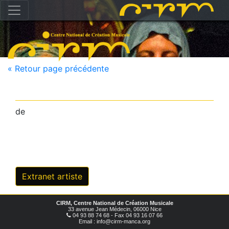
« Retour page précédente
de
Extranet artiste
CIRM, Centre National de Création Musicale
33 avenue Jean Médecin, 06000 Nice
04 93 88 74 68 - Fax 04 93 16 07 66
Email : info@cirm-manca.org