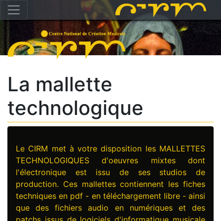
La mallette
technologique
Le CIRM met à votre disposition les MALLETTES
TECHNOLOGIQUES d'oeuvres mixtes dont
l'électronique est issu de ses studios de
production. Ces mallettes contiennent les fiches
techniques en pdf - en téléchargement libre - ainsi
que des fichiers audio en numériques et des
patchs issus de logiciels d'informatique musicale