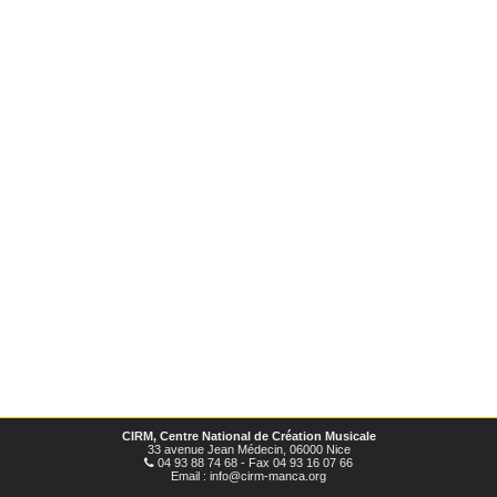
CIRM, Centre National de Création Musicale
33 avenue Jean Médecin, 06000 Nice
04 93 88 74 68 - Fax 04 93 16 07 66
Email : info@cirm-manca.org