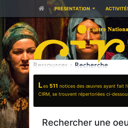
PRÉSENTATION
ACTIVITÉ
L
511
es
notices des œuvres ayant fait l
CIRM, se trouvent répertoriées ci-dessou
Rechercher une oeu