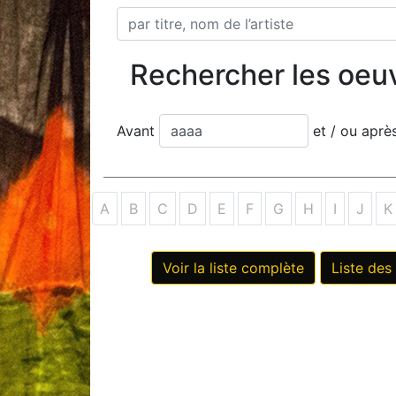
Rechercher les oeu
Avant
et / ou apr
A
B
C
D
E
F
G
H
I
J
K
Voir la liste complète
Liste des