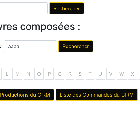
vres composées :
ès
L
M
N
O
P
Q
R
S
T
U
V
W
X
 Productions du CIRM
Liste des Commandes du CIRM