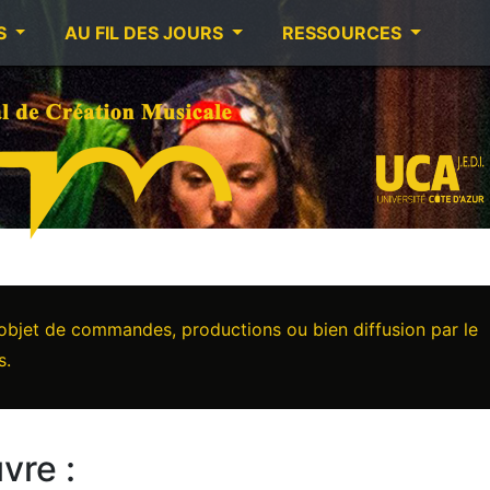
S
AU FIL DES JOURS
RESSOURCES
’objet de commandes, productions ou bien diffusion par le
s.
vre :