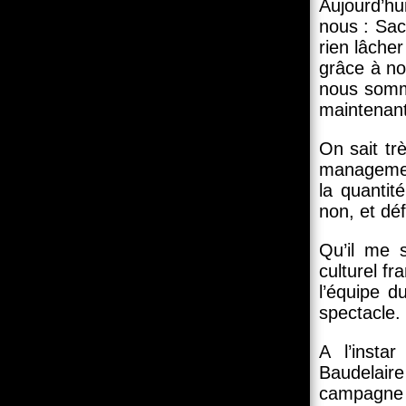
Aujourd’hui
nous : Sacr
rien lâcher
grâce à no
nous somme
maintenant
On sait tr
managemen
la quantit
non, et dé
Qu’il me 
culturel fr
l’équipe d
spectacle.
A l’insta
Baudelaire
campagne 