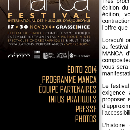
Très proc
édition d
édition, 
contractio
l’offre qu
Lorsqu’il o
au festiva
MANCA d’a
compositeu
vous sera 
manifestat
Le festiva
exigence 
proposer e
d’approxi
l’accessibi
L’histoir