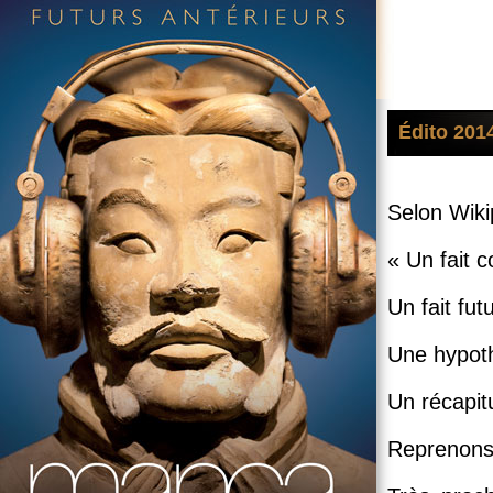
Édito 201
Selon Wikip
« Un fait 
Un fait fut
Une hypot
Un récapitu
Reprenons,