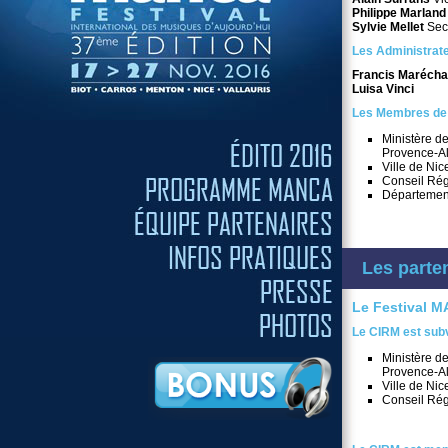
Philippe Marland
Sylvie Mellet
Secr
Les Administrat
Francis Marécha
Luisa Vinci
Les Membres de 
Ministère de
Provence-Al
Ville de Nic
Conseil Rég
Département
Les parte
Le
Festival 
Le CIRM est sub
Ministère de
Provence-Al
Ville de Nic
Conseil Rég