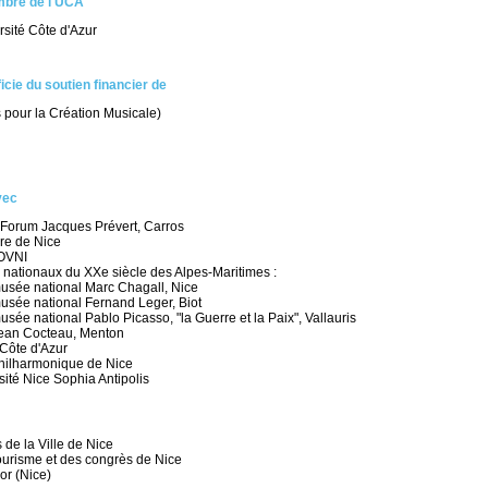
mbre de l'UCA
rsité Côte d'Azur
icie du soutien financier de
pour la Création Musicale)
vec
 Forum Jacques Prévert, Carros
re de Nice
 OVNI
nationaux du XXe siècle des Alpes-Maritimes :
usée national Marc Chagall, Nice
usée national Fernand Leger, Biot
usée national Pablo Picasso, "la Guerre et la Paix", Vallauris
ean Cocteau, Menton
Côte d'Azur
hilharmonique de Nice
ité Nice Sophia Antipolis
 de la Ville de Nice
tourisme et des congrès de Nice
or
(Nice)