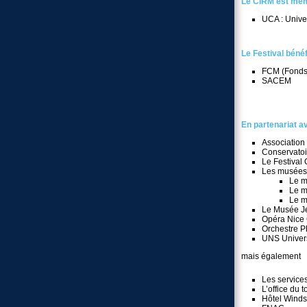
Le CIRM est me
UCA : Unive
Le Festival bénéf
FCM (Fonds 
SACEM
En partenariat a
Association
Conservatoi
Le Festival
Les musées 
Le m
Le m
Le m
Le Musée J
Opéra Nice 
Orchestre P
UNS Univers
mais également
Les services
L’office du 
Hôtel Winds