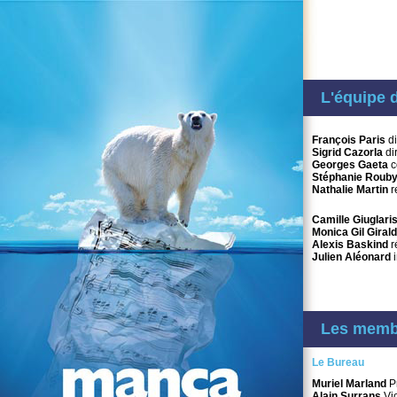
L'équipe 
François Paris
di
Sigrid Cazorla
di
Georges Gaeta
c
Stéphanie Roub
Nathalie Martin
r
Camille Giuglari
Monica Gil Giral
Alexis Baskind
r
Julien Aléonard
i
Les membr
Le Bureau
Muriel Marland
P
Alain Surrans
Vic