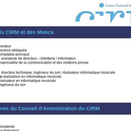
du CIRM et des Manca
recteur
rectrice déléguée
omptable principal
y
assistante de direction – billetterie / information
esponsable de la communication et des relations presse
s
directeur technique, ingénieur du son, réalisateur informatique musicale
do
réalisatrice en informatique musicale
éalisateur en informatique musicale
ngénieur du son
es du Conseil d'Aministration du CIRM
résidente
e-Président