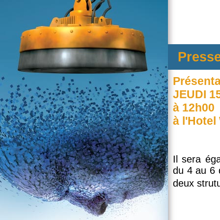
Press
Présent
JEUDI 
à 12h00
à l'Hote
Il sera ég
du 4 au 6
deux strutu