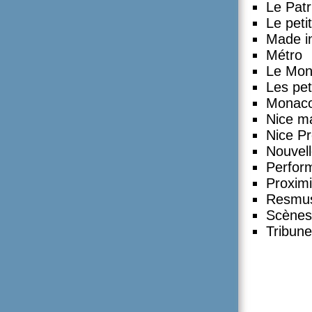
Le Patr
Le petit
Made in
Métro
Le Mo
Les pet
Monaco
Nice ma
Nice P
Nouvel
Perfor
Proximi
Resmus
Scènes
Tribune