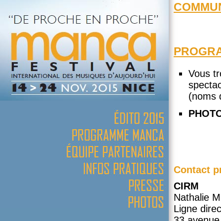
COMMUN
PROGRA
Vous t
spectac
(noms d
PHOT
Contact p
CIRM
Nathalie M
Ligne dire
33 avenue