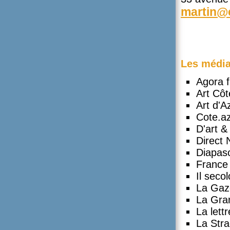
martin@
Les médias
Agora 
Art Côt
Art d'A
Cote.az
D'art &
Direct 
Diapas
France
Il seco
La Gaz
La Gra
La lett
La Str