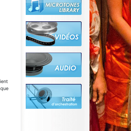
ient
ique