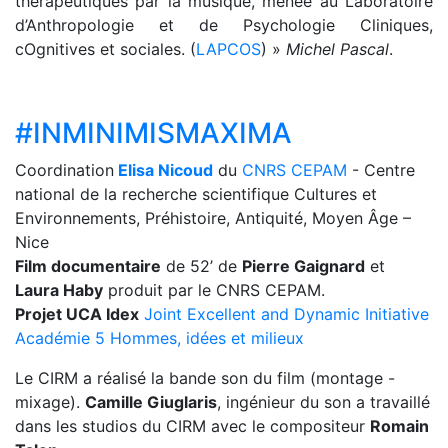
thérapeutiques par la musique, menée au Laboratoire
d’Anthropologie et de Psychologie Cliniques,
cOgnitives et sociales. (
LAPCOS
) »
Michel Pascal
.
#INMINIMISMAXIMA
Coordination
Elisa Nicoud
du
CNRS CEPAM
- Centre
national de la recherche scientifique Cultures et
Environnements, Préhistoire, Antiquité, Moyen Âge –
Nice
Film documentaire
de 52’ de
Pierre Gaignard
et
Laura Haby
produit par le CNRS CEPAM.
Projet UCA Idex
Joint Excellent and Dynamic Initiative
Académie 5 Hommes, idées et milieux
Le CIRM a réalisé la bande son du film (montage -
mixage).
Camille Giuglaris
, ingénieur du son a travaillé
dans les studios du CIRM avec le compositeur
Romain