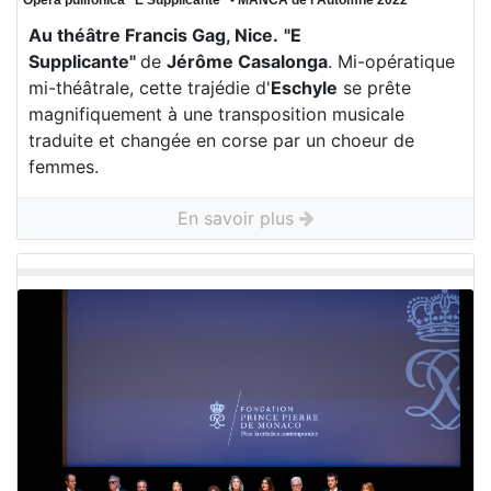
Opera pulifonica “E Supplicante“ - MANCA de l'Automne 2022
Au théâtre Francis Gag, Nice.
"E
Supplicante"
de
Jérôme Casalonga
. Mi-opératique
mi-théâtrale, cette trajédie d'
Eschyle
se prête
magnifiquement à une transposition musicale
traduite et changée en corse par un choeur de
femmes.
En savoir plus