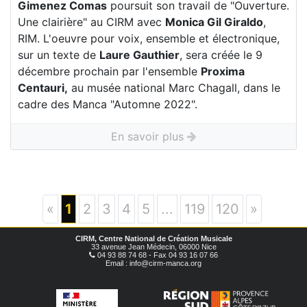
Gimenez Comas
poursuit son travail de "Ouverture.
Une clairière" au CIRM avec
Monica Gil Giraldo
,
RIM. L'oeuvre pour voix, ensemble et électronique,
sur un texte de
Laure Gauthier
, sera créée le 9
décembre prochain par l'ensemble
Proxima
Centauri,
au musée national Marc Chagall, dans le
cadre des Manca "Automne 2022".
En savoir plus
«
1
2
3
4
5
...
119
120
»
CIRM, Centre National de Création Musicale
33 avenue Jean Médecin, 06000 Nice
04 93 88 74 68 - Fax 04 93 16 07 66
Email : info@cirm-manca.org