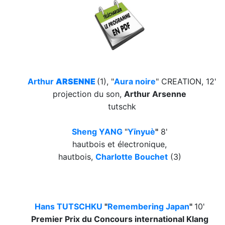
Arthur
ARSENNE
(1), "
Aura noire
" CREATION, 12'
projection du son,
Arthur Arsenne
tutschk
Sheng YANG
"
Yīnyuè
"
8'
hautbois et électronique,
hautbois,
Charlotte Bouchet
(3)
Hans TUTSCHKU
"
Remembering Japan
"
10'
Premier Prix du Conco
urs internati
onal Klang