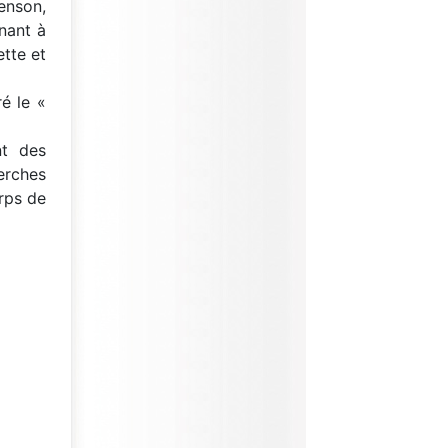
enson,
nnant à
ette et
é le «
nt des
herches
rps de