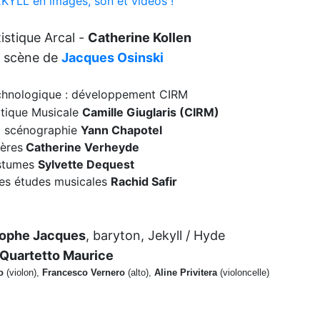
KYLL en images, son et vidéos !
tistique Arcal -
Catherine Kollen
n scène de
Jacques Osinski
echnologique : développement CIRM
atique Musicale
Camille Giuglaris (CIRM)
t scénographie
Yann Chapotel
ères
Catherine Verheyde
stumes
Sylvette Dequest
des études musicales
Rachid Safir
tophe Jacques
, baryton, Jekyll / Hyde
Quartetto Maurice
o
(violon),
Francesco Vernero
(alto),
Aline Privitera
(violoncelle)