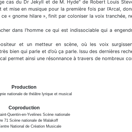
nge cas du Dr Jekyll et de M. Hyde" de Robert Louis Stev
t et mise en musique pour la première fois par l’Arcal, do
 « gnome hilare », finit par coloniser la voix tranchée, n
cher dans l’homme ce qui est indissociable qui a engendr
ositeur et un metteur en scène, où les voix surgisse
 très bien qui parle et d’où ça parle. Issu des dernières rec
ical permet ainsi une résonnance à travers de nombreux co
Production
nie nationale de théâtre lyrique et musical
Coproduction
aint-Quentin-en-Yvelines Scène nationale
re 71 Scène nationale de Malakoff
ntre National de Création Musicale