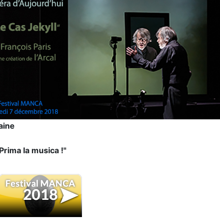
aine
ima la musica !"