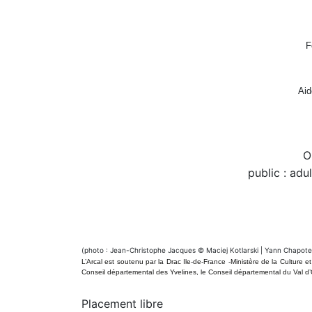
F
Aid
O
public : adul
(photo : Jean-Christophe Jacques © Maciej Kotlarski | Yann Chapote
L’Arcal est soutenu par la Drac Ile-de-France -Ministère de la Culture e
Conseil départemental des Yvelines, le Conseil départemental du Val d’
Placement libre