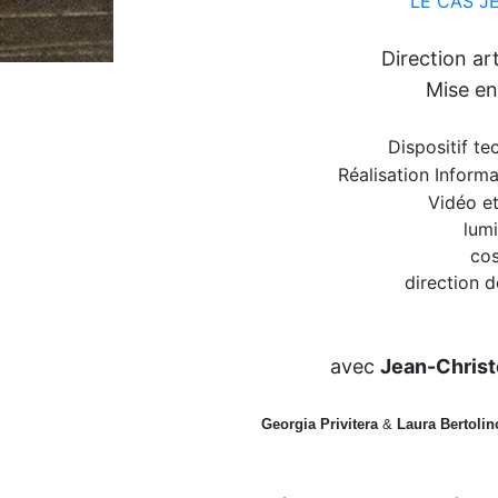
LE CAS JE
Direction ar
Mise e
Dispositif t
Réalisation Inform
Vidéo e
lumi
co
direction 
avec
Jean-Chris
Georgia Privitera
&
Laura Bertolin