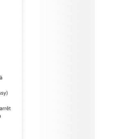
'à
ssy)
arrêt
à