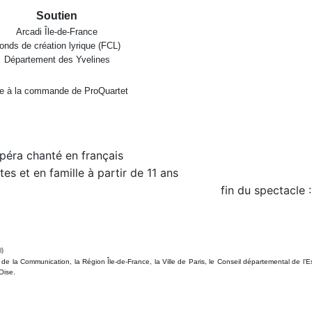
Soutien
Arcadi Île-de-France
onds de création lyrique (FCL)
Département des Yvelines
e à la commande de ProQuartet
péra chanté en français
tes et en famille à partir de 11 ans
fin du spectacle 
l)
t de la Communication, la Région Île-de-France, la Ville de Paris, le Conseil départemental de l’
Oise.