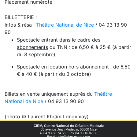
Placement numéroté
BILLETTERIE :
Infos & résa :
Théâtre National de Nice
/ 04 93 13 90
90
Spectacle entrant
dans le cadre des
abonnements
du TNN : de 6,50 € à 25 € (à partir
du 8 septembre)
Spectacle en location
hors abonnement
: de 6,50
€ à 40 € (à partir du 3 octobre)
Billets en vente uniquement auprès du
Théâtre
National de Nice
/ 04 93 13 90 90
(photo © Laurent Khrâm Longvixay)
CIRM, Centre National de Création Musicale
33 avenue Jean Médecin, 06000 Nice
04 93 88 74 68 - Fax 04 93 16 07 66
Email : info@cirm-manca.org