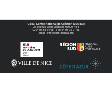
CIRM, Centre National de Création Musicale
33 avenue Jean Médecin, 06000 Nice
04 93 88 74 68 - Fax 04 93 16 07 66
Email : info@cirm-manca.org