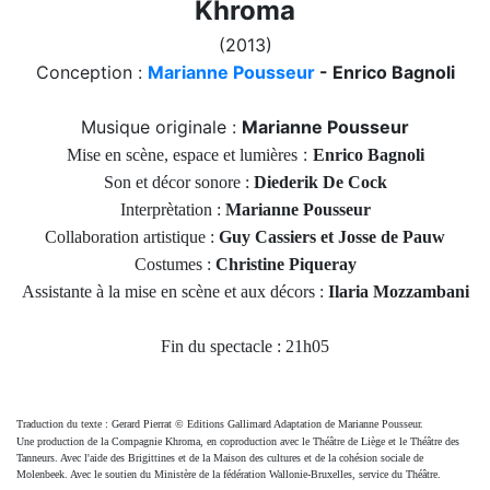
Khroma
(2013)
Conception :
Marianne Pousseur
- Enrico Bagnoli
Musique originale :
Marianne Pousseur
:
Mise en scène, espace et lumières
Enrico Bagnoli
Son et décor sonore :
Diederik De Cock
Interprètation :
Marianne Pousseur
Collaboration artistique
:
Guy Cassiers et Josse de Pauw
Costumes :
Christine Piqueray
Assistante à la mise en scène et aux décors :
Ilaria Mozzambani
Fin du spectacle : 21h05
Traduction du texte : Gerard Pierrat © Editions Gallimard Adaptation de Marianne Pousseur.
Une production de la Compagnie Khroma, en coproduction avec le Théâtre de Liège et le Théâtre des
Tanneurs. Avec l'aide des Brigittines et de la Maison des cultures et de la cohésion sociale de
Molenbeek. Avec le soutien du Ministère de la fédération Wallonie-Bruxelles, service du Théâtre.