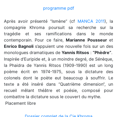
programme pdf
Après avoir présenté “Ismène“ (cf
MANCA 2011
), la
compagnie Khroma poursuit sa recherche sur la
tragédie et ses ramifications dans le monde
contemporain. Pour ce faire,
Marianne Pousseur
et
Enrico Bagnoli
s’appuient une nouvelle fois sur un des
monologues dramatiques de
Yannis Ritsos
:
“Phèdre“
.
Inspirée d’Euripide et, à un moindre degré, de Sénèque,
la Phaidra de Yannis Ritsos (1909-1990) est un long
poème écrit en 1974-1975, sous la dictature des
colonels dont le poète eut beaucoup à souffrir. Le
texte a été inséré dans “Quatrième dimension“, un
recueil mêlant théâtre et poésie, composé pour
combattre la dictature sous le couvert du mythe.
Placement libre
Dossier complet de la Cie Khroma