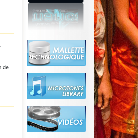
r
n de