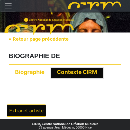
« Retour page précédente
BIOGRAPHIE DE
Biographie
Contexte CIRM
Extranet artiste
CIRM, Centre National de Création Musicale
33 avenue Jean Médecin, 06000 Nice