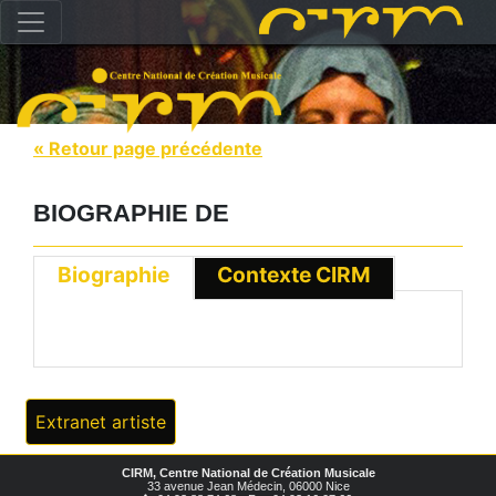
« Retour page précédente
BIOGRAPHIE DE
Biographie
Contexte CIRM
Extranet artiste
CIRM, Centre National de Création Musicale
33 avenue Jean Médecin, 06000 Nice