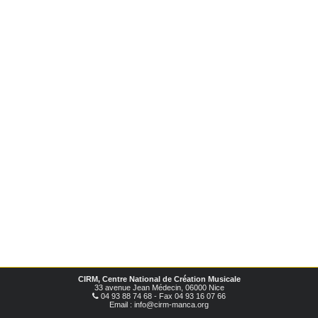
CIRM, Centre National de Création Musicale
33 avenue Jean Médecin, 06000 Nice
04 93 88 74 68 - Fax 04 93 16 07 66
Email : info@cirm-manca.org