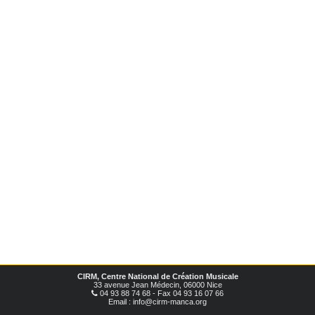
CIRM, Centre National de Création Musicale
33 avenue Jean Médecin, 06000 Nice
04 93 88 74 68 - Fax 04 93 16 07 66
Email : info@cirm-manca.org