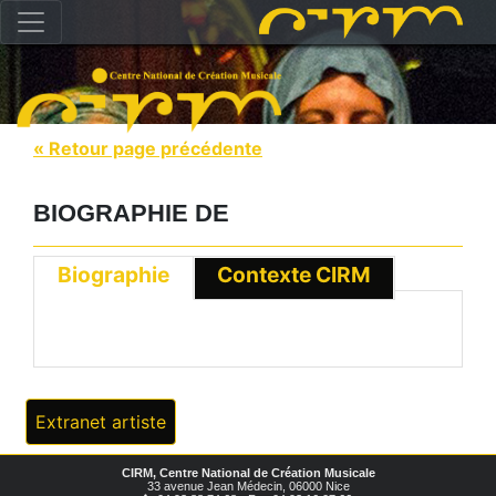
« Retour page précédente
BIOGRAPHIE DE
Biographie
Contexte CIRM
Extranet artiste
CIRM, Centre National de Création Musicale
33 avenue Jean Médecin, 06000 Nice