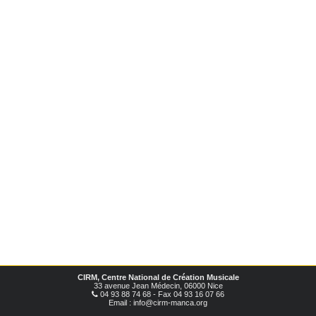
CIRM, Centre National de Création Musicale
33 avenue Jean Médecin, 06000 Nice
04 93 88 74 68 - Fax 04 93 16 07 66
Email : info@cirm-manca.org