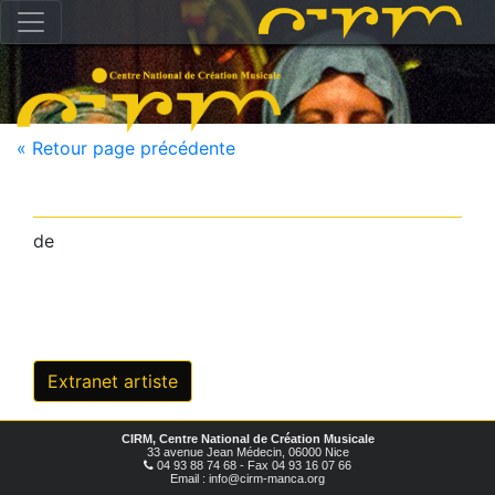
« Retour page précédente
de
Extranet artiste
CIRM, Centre National de Création Musicale
33 avenue Jean Médecin, 06000 Nice
04 93 88 74 68 - Fax 04 93 16 07 66
Email : info@cirm-manca.org