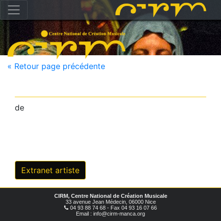
« Retour page précédente
de
Extranet artiste
CIRM, Centre National de Création Musicale
33 avenue Jean Médecin, 06000 Nice
04 93 88 74 68 - Fax 04 93 16 07 66
Email : info@cirm-manca.org