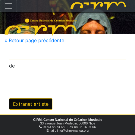
« Retour page précédente
de
Extranet artiste
CIRM, Centre National de Création Musicale
33 avenue Jean Médecin, 06000 Nice
04 93 88 74 68 - Fax 04 93 16 07 66
Email : info@cirm-manca.org