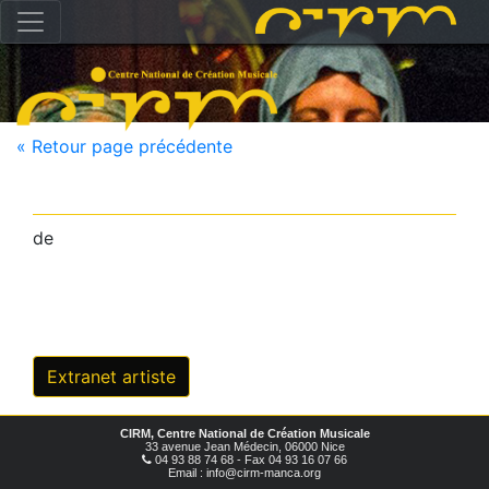
« Retour page précédente
de
Extranet artiste
CIRM, Centre National de Création Musicale
33 avenue Jean Médecin, 06000 Nice
04 93 88 74 68 - Fax 04 93 16 07 66
Email : info@cirm-manca.org