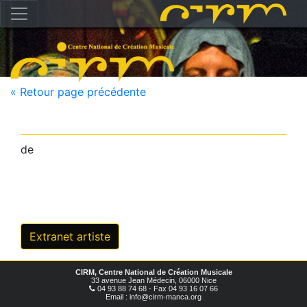
« Retour page précédente
de
Extranet artiste
CIRM, Centre National de Création Musicale
33 avenue Jean Médecin, 06000 Nice
04 93 88 74 68 - Fax 04 93 16 07 66
Email : info@cirm-manca.org