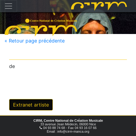
« Retour page précédente
de
Extranet artiste
CIRM, Centre National de Création Musicale
33 avenue Jean Médecin, 06000 Nice
04 93 88 74 68 - Fax 04 93 16 07 66
Email : info@cirm-manca.org