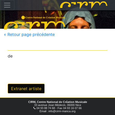
« Retour page précédente
de
Extranet artiste
CIRM, Centre National de Création Musicale
33 avenue Jean Médecin, 06000 Nice
04 93 88 74 68 - Fax 04 93 16 07 66
Email : info@cirm-manca.org