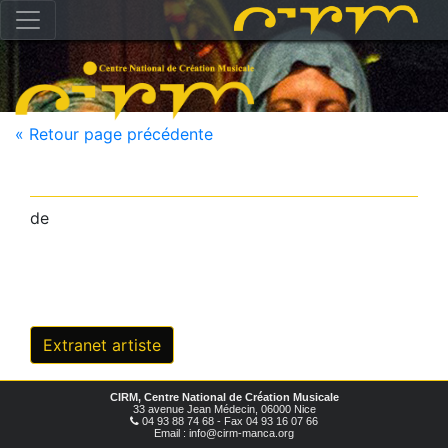
« Retour page précédente
de
Extranet artiste
CIRM, Centre National de Création Musicale
33 avenue Jean Médecin, 06000 Nice
04 93 88 74 68 - Fax 04 93 16 07 66
Email : info@cirm-manca.org