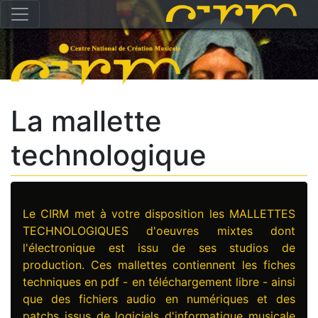
La mallette
technologique
Le CIRM met à votre disposition les MALLETTES
TECHNOLOGIQUES d'oeuvres mixtes dont
l'électronique est issu de ses studios de
production. Ces mallettes contiennent les fiches
techniques en pdf - en téléchargement libre - ainsi
que des fichiers audio en numériques et des
patchs issus de logiciels d'informatique musicale