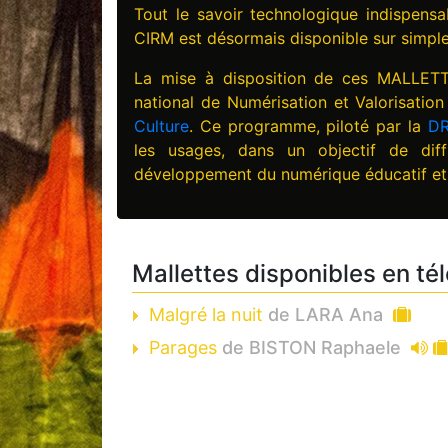
Tout le savoir technologique indispensa
CIRM est désormais disponible sur simpl
La mise à disposition de ces MALLE
national de Numérisation et Valorisatio
Culture
. Ce programme, piloté par la
DR
les usages, dans un objectif de dif
développement du numérique éducatif et 
Mallettes disponibles en té
Malgré la nuit
de LARA Ana
Parages
de BISTON Raphaele