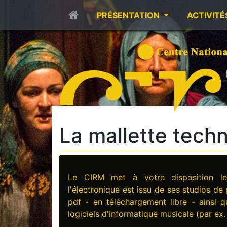
PRÉSENTATION
ACTIVITÉ
La mallette tech
Le CIRM met à votre disposition 
l'électronique est issu de ses studios de
pdf - en téléchargement libre - ainsi 
logiciels d'informatique musicale (par ex