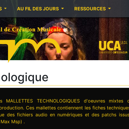
S
AU FIL DES JOURS
RESSOURCES
nologique
les MALLETTES TECHNOLOGIQUES d'oeuvres mixtes 
 production. Ces mallettes contiennent les fiches technique
que des fichiers audio en numériques et des patchs issu
. Max Msp) .