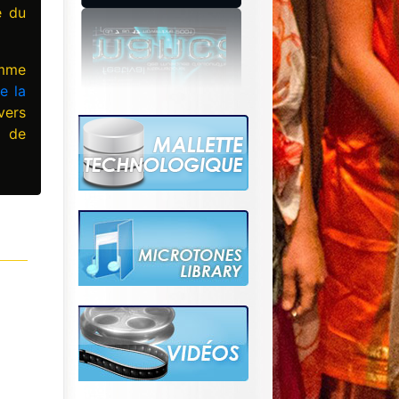
e du
amme
e la
vers
, de