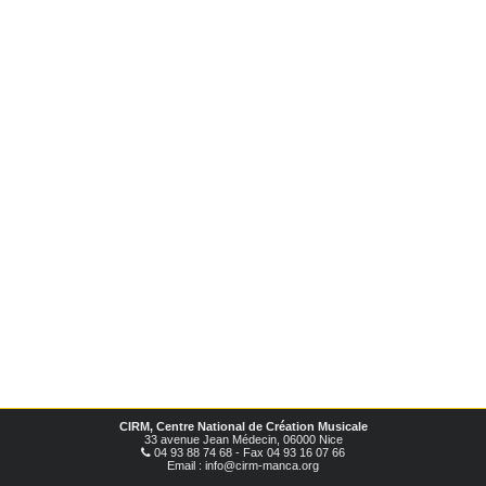
CIRM, Centre National de Création Musicale
33 avenue Jean Médecin, 06000 Nice
04 93 88 74 68 - Fax 04 93 16 07 66
Email : info@cirm-manca.org