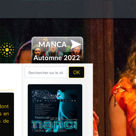
dont
s en
s de