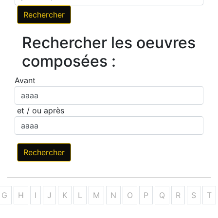
Rechercher les oeuvres
composées :
Avant
et / ou après
G
H
I
J
K
L
M
N
O
P
Q
R
S
T