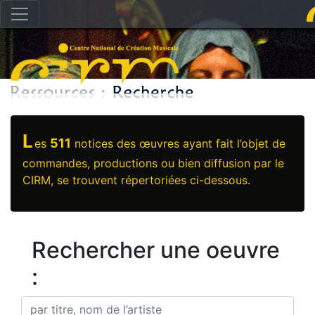
L
511
es
notices des œuvres ayant fait l’objet de
commandes, productions ou bien diffusion par le
CIRM, se trouvent répertoriées ci-dessous.
Rechercher une oeuvre
: