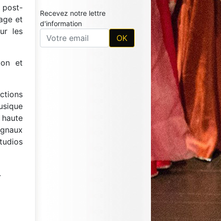
 post-
Recevez notre lettre
xage et
d'information
ur les
ion et
ctions
usique
 haute
signaux
tudios
.