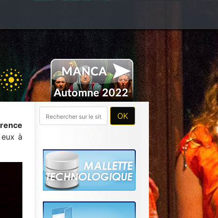
orence
 eux à