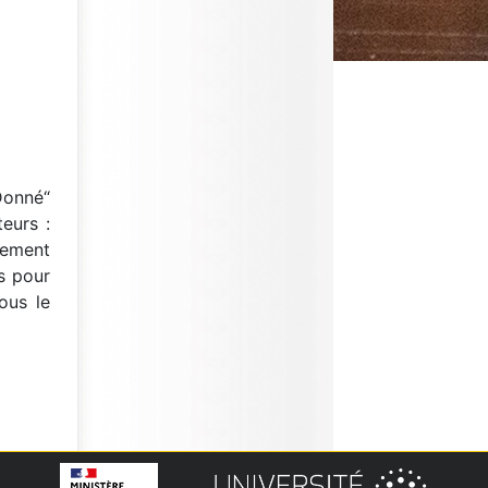
Donné“
eurs :
vement
s pour
ous le