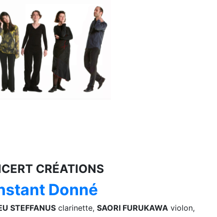
CERT CR
ÉATIONS
Instant Donné
EU STEFFANU
S
clarinette,
SAORI FURUKAWA
violon,