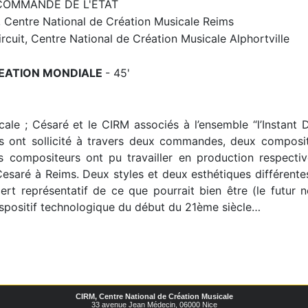
COMMANDE DE L'ÉTAT
entre National de Création Musicale Reims
rcuit, Centre National de Création Musicale Alphortville
EATION MONDIALE
- 45'
le ; Césaré et le CIRM associés à l’ensemble “l’Instant 
ils ont sollicité à travers deux commandes, deux composit
s compositeurs ont pu travailler en production respecti
esaré à Reims. Deux styles et deux esthétiques différente
rt représentatif de ce que pourrait bien être (le futur n
spositif technologique du début du 21ème siècle…
CIRM, Centre National de Création Musicale
33 avenue Jean Médecin, 06000 Nice