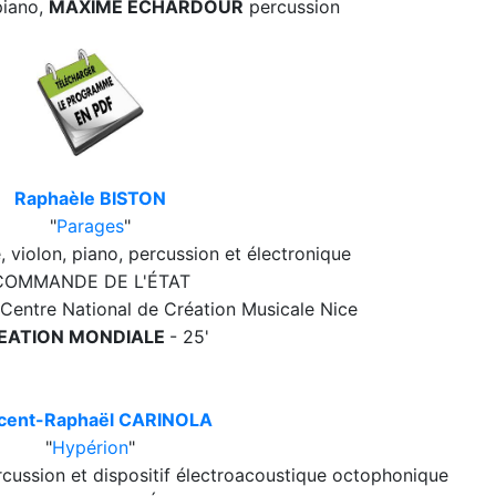
iano,
MAXIME ECHARDOUR
percussion
Raphaèle BISTON
"
Parages
"
e, violon, piano, percussion et électronique
COMMANDE DE L'ÉTAT
ntre National de Création Musicale Nice
EATION MONDIALE
- 25'
cent-Raphaël CARINOLA
"
Hypérion
"
percussion et dispositif électroacoustique octophonique