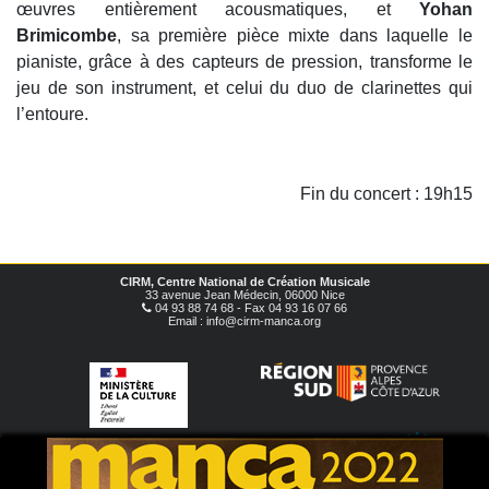
œuvres entièrement acousmatiques, et
Yohan
Brimicombe
, sa première pièce mixte dans laquelle le
pianiste, grâce à des capteurs de pression, transforme le
jeu de son instrument, et celui du duo de clarinettes qui
l’entoure.
Fin du concert : 19h15
CIRM, Centre National de Création Musicale
33 avenue Jean Médecin, 06000 Nice
04 93 88 74 68 - Fax 04 93 16 07 66
Email : info@cirm-manca.org