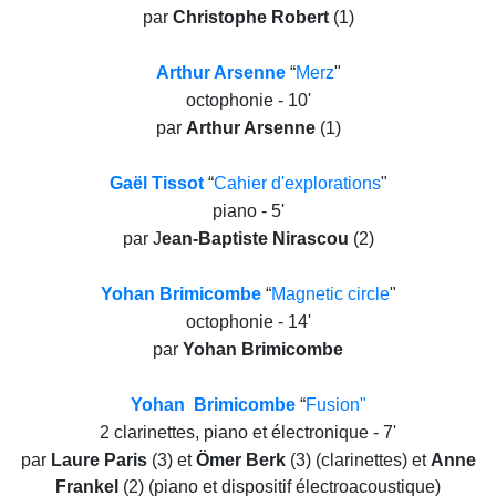
par
Christophe Robert
(1)
Arthur Arsenne
“
Merz
"
octophonie - 10'
par
Arthur Arsenne
(1)
Gaël Tissot
“
Cahier d'explorations
"
piano - 5'
par J
ean-Baptiste Nirascou
(2)
Yohan
Brimicombe
“
Magnetic circle
"
octophonie - 14'
par
Yohan Brimicombe
Yohan Brimicombe
“
Fusion"
2 clarinettes, piano et électronique - 7'
par
Laure Paris
(3) et
Ömer Berk
(3) (clarinettes) et
Anne
Frankel
(2) (piano et dispositif électroacoustique)