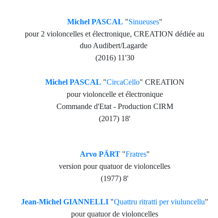
Michel PASCAL
"
Sinueuses
"
pour 2 violoncelles et électronique, CREATION dédiée au
duo Audibert/Lagarde
(2016) 11'30
Michel PASCAL
"
CircaCello
" CREATION
pour violoncelle et électronique
Commande d'Etat - Production CIRM
(2017) 18'
Arvo PÄRT
"
Fratres
"
version pour quatuor de violoncelles
(1977) 8'
Jean-Michel GIANNELLI
"
Quattru ritratti per viuluncellu
"
pour quatuor de violoncelles