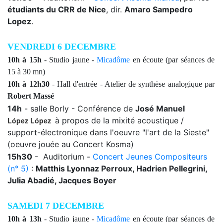
étudiants du CRR de Nice
, dir.
Amaro Sampedro
Lopez
.
VENDREDI 6 DECEMBRE
10h à 15h
- Studio jaune -
Micadôme
en écoute
(par séances de
15 à 30 mn)
10h à 12h30
- Hall d'entrée - Atelier de synthèse analogique par
Robert Massé
14h
-
salle Borly - Conférence de
José Manuel
López López
à propos de la mixité acoustique /
support-électronique dans l'oeuvre "l'art de la Sieste"
(oeuvre jouée au Concert Kosma)
15h30
-
Auditorium -
Concert Jeunes Compositeurs
(n° 5)
:
Matthis Lyonnaz Perroux, Hadrien Pellegrini,
Julia Abadié, Jacques Boyer
SAMEDI 7 DECEMBRE
10h à 13h
- Studio jaune -
Micadôme
en écoute
(par séances de