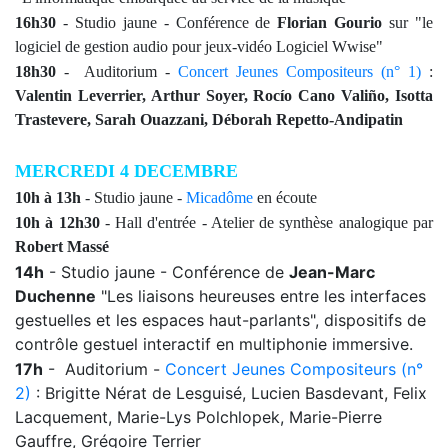
16h30
-
Studio jaune
- Conférence de
Florian Gourio
sur "le
logiciel de gestion audio pour jeux-vidéo Logiciel Wwise"
18h30
-
Auditorium -
Concert Jeunes Compositeurs (n° 1)
:
Valentin Leverrier, Arthur Soyer, Rocío Cano Valiño, Isotta
Trastevere, Sarah Ouazzani, Déborah Repetto-Andipatin
MERCREDI 4 DECEMBRE
10h à 13h
- Studio jaune -
Micadôme
en écoute
10h à 12h30
- Hall d'entrée - Atelier de synthèse analogique par
Robert Massé
14h
-
Studio jaune
- Conférence de
Jean-Marc
Duchenne
"Les liaisons heureuses entre les interfaces
gestuelles et les espaces haut-parlants", dispositifs de
contrôle gestuel interactif en multiphonie immersive.
17h
-
Auditorium -
Concert Jeunes Compositeurs (n°
2)
:
Brigitte Nérat de Lesguisé, Lucien Basdevant, Felix
Lacquement, Marie-Lys Polchlopek, Marie-Pierre
Gauffre, Grégoire Terrier