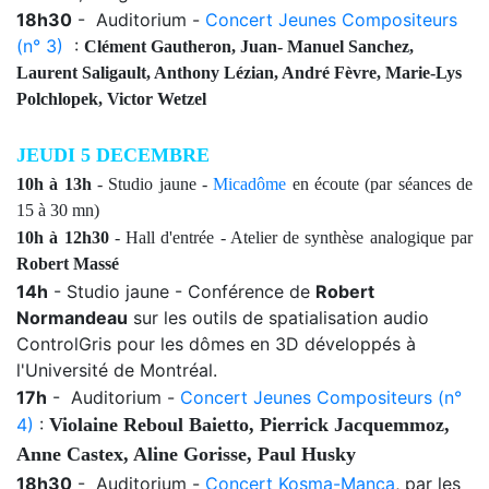
18h30
-
Auditorium -
Concert Jeunes Compositeurs
(n° 3)
:
Clément Gautheron, Juan- Manuel Sanchez,
Laurent Saligault, Anthony Lézian, André Fèvre, Marie-Lys
Polchlopek, Victor Wetzel
JEUDI 5 DECEMBRE
10h à 13h
- Studio jaune -
Micadôme
en écoute
(par séances de
15 à 30 mn)
10h à 12h30
- Hall d'entrée - Atelier de synthèse analogique par
Robert Massé
14h
-
Studio jaune
- Conférence de
Robert
Normandeau
sur les outils de spatialisation audio
ControlGris
pour les dômes en 3D développés à
l'Université de Montréal.
17h
-
Auditorium -
Concert Jeunes Compositeurs (n°
4)
:
Violaine Reboul Baietto, Pierrick Jacquemmoz,
Anne Castex, Aline Gorisse, Paul Husky
18h30
-
Auditorium -
Concert Kosma-Manca
, par les