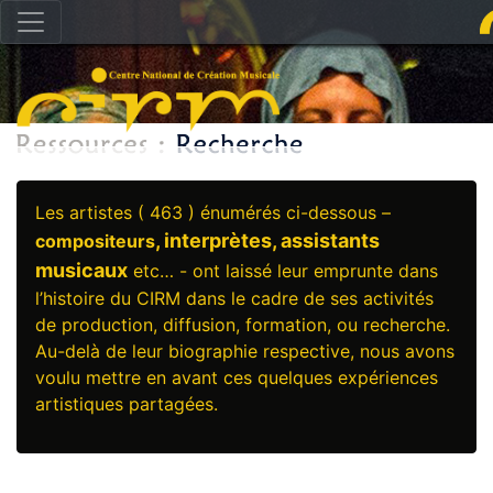
Les artistes ( 463 ) énumérés ci-dessous –
, interprètes, assistants
compositeurs
musicaux
etc… - ont laissé leur emprunte dans
l’histoire du CIRM dans le cadre de ses activités
de production, diffusion, formation, ou recherche.
Au-delà de leur biographie respective, nous avons
voulu mettre en avant ces quelques expériences
artistiques partagées.