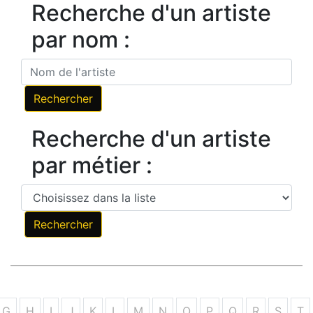
Recherche d'un artiste
par nom :
Recherche d'un artiste
par métier :
G
H
I
J
K
L
M
N
O
P
Q
R
S
T