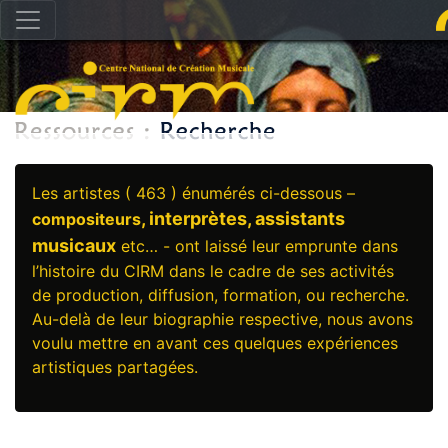
Les artistes ( 463 ) énumérés ci-dessous –
, interprètes, assistants
compositeurs
musicaux
etc… - ont laissé leur emprunte dans
l’histoire du CIRM dans le cadre de ses activités
de production, diffusion, formation, ou recherche.
Au-delà de leur biographie respective, nous avons
voulu mettre en avant ces quelques expériences
artistiques partagées.