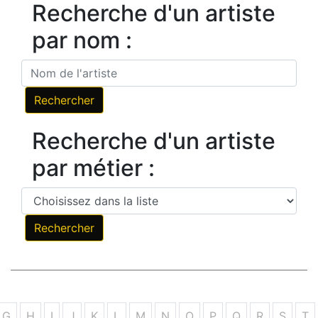
Recherche d'un artiste
par nom :
Recherche d'un artiste
par métier :
G
H
I
J
K
L
M
N
O
P
Q
R
S
T