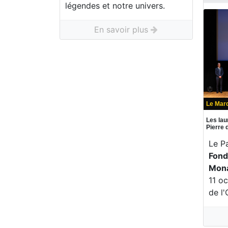
légendes et notre univers.
En savoir plus
Le Mard
Les lau
Pierre
Le P
Fond
Mon
11 o
de l