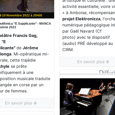
artistique et culturelle : un
activité essentielle, voire v
» à Amboise, récompensa
di 10 Novembre 2022 à 20h00
projet Elektronizza
, l'orch
ulifonica “E Supplicante“ - MANCA
numérique pédagogique ini
utomne 2022
par Gaël Navard (Cf
héâtre Francis Gag,
photo) avec le dispositif
.
"E
(audio) PRÉ développé au
licante"
de
Jérôme
CIRM.
longa
. Mi-opératique mi-
rale, cette trajédie
En savoir plus
chyle
se prête
ifiquement à une
position musicale traduite
hangée en corse par un
ur de femmes.
En savoir plus