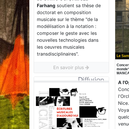
Farhang
soutient sa thèse de
doctorat en composition
musicale sur le thème "de la
modélisation à la notation :
composer le geste avec les
nouvelles technologies dans
les oeuvres musicales
transdisciplinaires".
Le Sam
Concer
En savoir plus
monde“ 
MANCA
A l'
Conc
l'Or
Nice
Voya
quel
venu