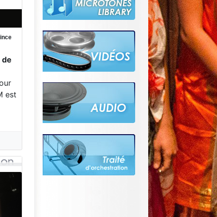
rince
e de
e
our
M est