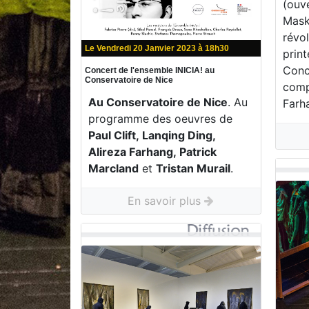
(ouve
Mask
révo
Le Vendredi 20 Janvier 2023 à 18h30
print
Conce
Concert de l'ensemble INICIA! au
Conservatoire de Nice
compo
Au Conservatoire de Nice
. Au
Farh
programme des oeuvres de
Paul Clift, Lanqing Ding,
Alireza Farhang, Patrick
Marcland
et
Tristan Murail
.
En savoir plus