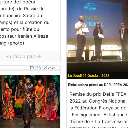
rture de l'opéra
arade), de Russie (le
lutionnaire Sacre du
emps) et la création du
rto pour flûte du
siteur iranien Alireza
ang (photo).
En savoir plus
Le Jeudi 06 Octobre 2022
Elektronizza primé au Défis FFEA 20
Remise du prix Défis FFEA
2022 au Congrès National
la Fédération Française de
l'Enseignement Artistique s
thème de « La transmissio