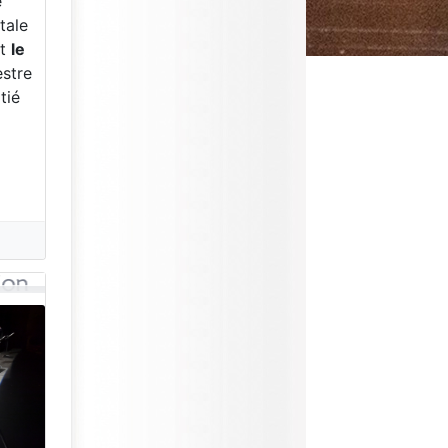
e
itale
nt
le
estre
tié