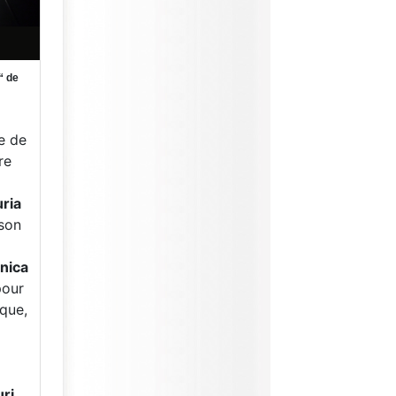
“ de
e de
re
ria
son
nica
pour
ique,
ri,