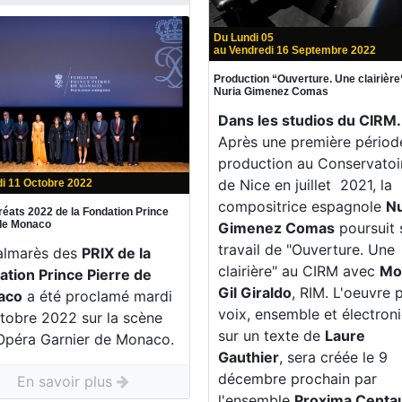
Du Lundi 05
au Vendredi 16 Septembre 2022
Production “Ouverture. Une clairière
Nuria Gimenez Comas
Dans les studios du CIRM.
Après une première périod
production au Conservatoi
de Nice en juillet 2021, la
i 11 Octobre 2022
compositrice espagnole
Nu
réats 2022 de la Fondation Prince
 de Monaco
Gimenez Comas
poursuit 
travail de "Ouverture. Une
almarès des
PRIX de la
clairière" au CIRM avec
Mo
ation Prince Pierre de
Gil Giraldo
, RIM. L'oeuvre 
aco
a été proclamé mardi
voix, ensemble et électron
ctobre 2022 sur la scène
sur un texte de
Laure
'Opéra Garnier de Monaco.
Gauthier
, sera créée le 9
décembre prochain par
En savoir plus
l'ensemble
Proxima Centau