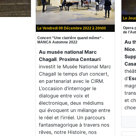
Le Jeu
Opera p
Le Vendredi 09 Décembre 2022 à 20h00
de l'A
Concert “Une clairière quand même“ -
Au t
MANCA Automne 2022
Nice
Au musée national Marc
Supp
Chagall
.
Proxima Centauri
Casa
investit le Musée National Marc
théât
Chagall le temps d’un concert,
d'
Es
en partenariat avec le CIRM.
magn
L’occasion d’interroger le
trans
dialogue entre voix et
et c
électronique, deux médiums
choe
qui évoquent un mélange entre
le réel et l’irréel. Un parcours
fantasmagorique à travers nos
rêves, notre Histoire, nos