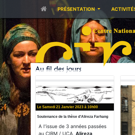
PRÉSENTATION
ACTIVITÉ
Le Samedi 21 Janvier 2023 à 10h00
Soutenance de la thèse d'Alireza Farhang
A l'issue de 3 années passées
au CIRM / UCA,
Alireza