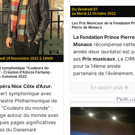
Du Vendredi 07
au Mardi 11 Octobre 2022
Les Prix Musicaux de la Fondation P
Pierre de Monaco
La Fondation Prince Pierr
Monaco
récompense cett
année deux lauréats(-es) p
ses
Prix musicaux
. Le CIR
edi 19 Novembre 2022 à 18h00
pour la 14ème année
t symphonique “Couleurs du
partenaire de l'évènement.
- Création d'Alireza Farhang -
 Automne 2022
Opéra Nice Côte d'Azur.
En savoir plus
ert symphonique avec
chestre Philharmonique de
. "Couleurs du monde" :
ge autour du monde avec
ques pages significatives
es du Danemark