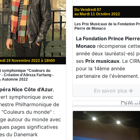
Du Vendredi 07
au Mardi 11 Octobre 2022
Les Prix Musicaux de la Fondation P
Pierre de Monaco
La Fondation Prince Pierr
Monaco
récompense cett
année deux lauréats(-es) p
ses
Prix musicaux
. Le CIR
edi 19 Novembre 2022 à 18h00
pour la 14ème année
t symphonique “Couleurs du
partenaire de l'évènement.
- Création d'Alireza Farhang -
 Automne 2022
Opéra Nice Côte d'Azur.
En savoir plus
ert symphonique avec
chestre Philharmonique de
. "Couleurs du monde" :
ge autour du monde avec
ques pages significatives
es du Danemark