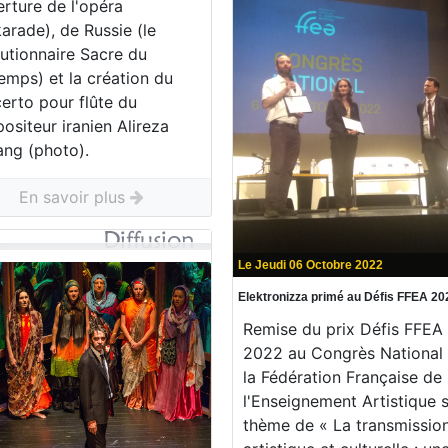
rture de l'opéra
arade), de Russie (le
lutionnaire Sacre du
emps) et la création du
rto pour flûte du
siteur iranien Alireza
ang (photo).
En savoir plus
Le Jeudi 06 Octobre 2022
Elektronizza primé au Défis FFEA 20
Remise du prix Défis FFEA
2022 au Congrès National
la Fédération Française de
l'Enseignement Artistique s
thème de « La transmissio