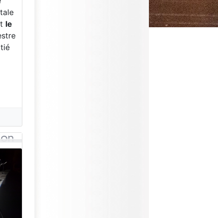
e
itale
nt
le
estre
tié