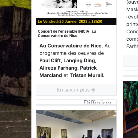
(ouve
Mask
révo
Le Vendredi 20 Janvier 2023 à 18h30
print
Conce
Concert de l'ensemble INICIA! au
Conservatoire de Nice
compo
Au Conservatoire de Nice
. Au
Farh
programme des oeuvres de
Paul Clift, Lanqing Ding,
Alireza Farhang, Patrick
Marcland
et
Tristan Murail
.
En savoir plus