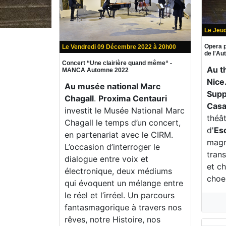
Le Jeu
Opera p
Le Vendredi 09 Décembre 2022 à 20h00
de l'A
Concert “Une clairière quand même“ -
Au t
MANCA Automne 2022
Nice
Au musée national Marc
Supp
Chagall
.
Proxima Centauri
Casa
investit le Musée National Marc
théât
Chagall le temps d’un concert,
d'
Es
en partenariat avec le CIRM.
magn
L’occasion d’interroger le
trans
dialogue entre voix et
et c
électronique, deux médiums
choe
qui évoquent un mélange entre
le réel et l’irréel. Un parcours
fantasmagorique à travers nos
rêves, notre Histoire, nos