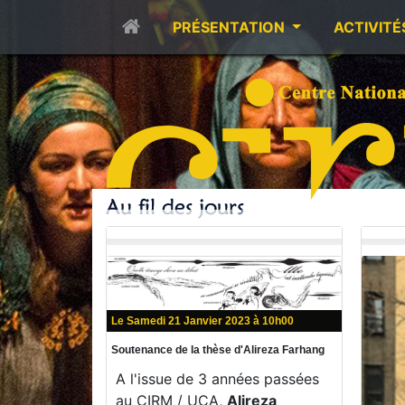
PRÉSENTATION
ACTIVITÉ
Le Samedi 21 Janvier 2023 à 10h00
Soutenance de la thèse d'Alireza Farhang
A l'issue de 3 années passées
au CIRM / UCA,
Alireza