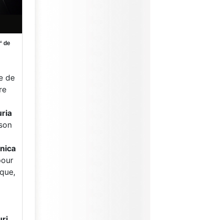
“ de
e de
re
ria
son
nica
pour
ique,
ri,