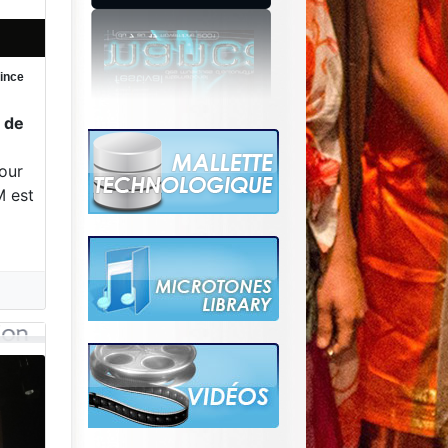
rince
e de
e
our
M est