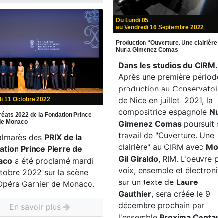
Du Lundi 05
au Vendredi 16 Septembre 2022
Production “Ouverture. Une clairière
Nuria Gimenez Comas
Dans les studios du CIRM.
Après une première périod
production au Conservatoi
de Nice en juillet 2021, la
i 11 Octobre 2022
compositrice espagnole
Nu
réats 2022 de la Fondation Prince
 de Monaco
Gimenez Comas
poursuit 
travail de "Ouverture. Une
almarès des
PRIX de la
clairière" au CIRM avec
Mo
ation Prince Pierre de
Gil Giraldo
, RIM. L'oeuvre 
aco
a été proclamé mardi
voix, ensemble et électron
ctobre 2022 sur la scène
sur un texte de
Laure
'Opéra Garnier de Monaco.
Gauthier
, sera créée le 9
décembre prochain par
En savoir plus
l'ensemble
Proxima Centau