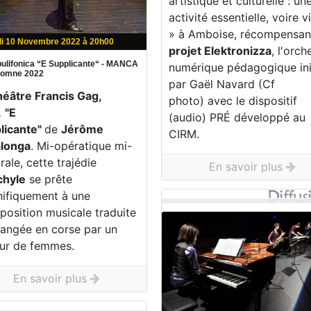
artistique et culturelle : un
activité essentielle, voire v
» à Amboise, récompensa
di 10 Novembre 2022 à 20h00
projet Elektronizza
, l'orch
ulifonica “E Supplicante“ - MANCA
numérique pédagogique ini
utomne 2022
par Gaël Navard (Cf
héâtre Francis Gag,
photo) avec le dispositif
.
"E
(audio) PRÉ développé au
licante"
de
Jérôme
CIRM.
longa
. Mi-opératique mi-
rale, cette trajédie
En savoir plus
chyle
se prête
ifiquement à une
position musicale traduite
hangée en corse par un
ur de femmes.
En savoir plus