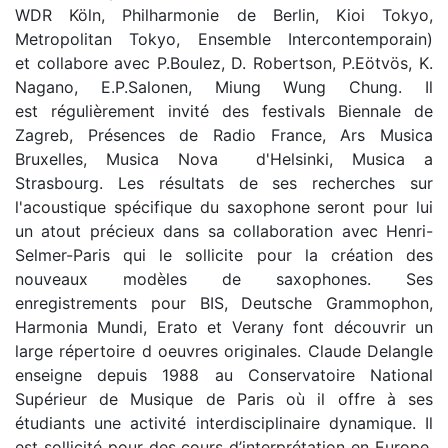
WDR Köln, Philharmonie de Berlin, Kioi Tokyo,
Metropolitan Tokyo, Ensemble Intercontemporain)
et collabore avec P.Boulez, D. Robertson, P.Eötvös, K.
Nagano, E.P.Salonen, Miung Wung Chung. Il
est régulièrement invité des festivals Biennale de
Zagreb, Présences de Radio France, Ars Musica
Bruxelles, Musica Nova d'Helsinki, Musica a
Strasbourg. Les résultats de ses recherches sur
l'acoustique spécifique du saxophone seront pour lui
un atout précieux dans sa collaboration avec Henri-
Selmer-Paris qui le sollicite pour la création des
nouveaux modèles de saxophones. Ses
enregistrements pour BIS, Deutsche Grammophon,
Harmonia Mundi, Erato et Verany font découvrir un
large répertoire d oeuvres originales. Claude Delangle
enseigne depuis 1988 au Conservatoire National
Supérieur de Musique de Paris où il offre à ses
étudiants une activité interdisciplinaire dynamique. Il
est sollicité pour des cours d’interprétation en Europe,