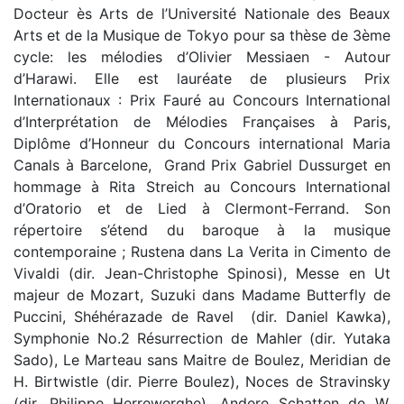
Docteur ès Arts de l’Université Nationale des Beaux
Arts et de la Musique de Tokyo pour sa thèse de 3ème
cycle: les mélodies d’Olivier Messiaen - Autour
d’Harawi. Elle est lauréate de plusieurs Prix
Internationaux : Prix Fauré au Concours International
d’Interprétation de Mélodies Françaises à Paris,
Diplôme d’Honneur du Concours international Maria
Canals à Barcelone, Grand Prix Gabriel Dussurget en
hommage à Rita Streich au Concours International
d’Oratorio et de Lied à Clermont-Ferrand. Son
répertoire s’étend du baroque à la musique
contemporaine ; Rustena dans La Verita in Cimento de
Vivaldi (dir. Jean-Christophe Spinosi), Messe en Ut
majeur de Mozart, Suzuki dans Madame Butterfly de
Puccini, Shéhérazade de Ravel (dir. Daniel Kawka),
Symphonie No.2 Résurrection de Mahler (dir. Yutaka
Sado), Le Marteau sans Maitre de Boulez, Meridian de
H. Birtwistle (dir. Pierre Boulez), Noces de Stravinsky
(dir. Philippe Herrewerghe), Andere Schatten de W.