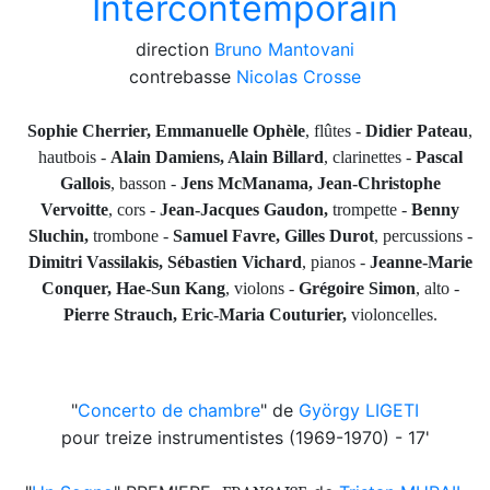
Intercontemporain
direction
Bruno Mantovani
contrebasse
Nicolas Crosse
Sophie Cherrier, Emmanuelle Ophèle
, flûtes -
Didier Pateau
,
hautbois -
Alain Damiens, Alain Billard
, clarinettes -
Pascal
Gallois
, basson -
Jens McManama, Jean-Christophe
Vervoitte
, cors -
Jean-Jacques Gaudon,
trompette -
Benny
Sluchin,
trombone -
Samuel Favre, Gilles Durot
, percussions -
Dimitri Vassilakis, Sébastien Vichard
, pianos -
Jeanne-Marie
Conquer, Hae-Sun Kang
, violons -
Grégoire Simon
, alto -
Pierre Strauch, Eric-Maria Couturier,
violoncelles.
"
Concerto de chambre
" de
György LIGETI
pour treize instrumentistes (1969-1970) - 17'