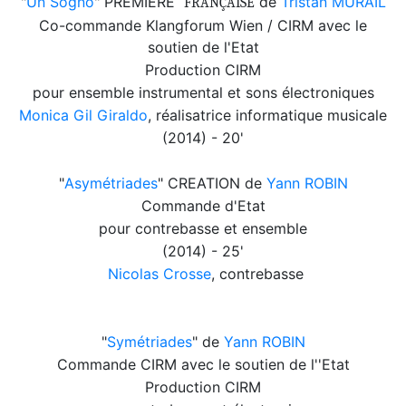
"
Un Sogno
" PREMIERE
de
Tristan MURAIL
FRAN
Ç
AISE
Co-commande Klangforum Wien / CIRM avec le
soutien de l'Etat
Production CIRM
pour ensemble instrumental et sons électroniques
Monica Gil Giraldo
, réalisatrice informatique musicale
(2014) - 20'
"
Asymétriades
" CREATION de
Yann ROBIN
Commande d'Etat
pour contrebasse et ensemble
(2014) - 25'
Nicolas Crosse
,
contrebasse
"
Symétriades
" de
Yann ROBIN
Commande CIRM avec le soutien de l''Etat
Production CIRM