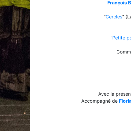
François 
"
Cercles
" (
"
Petite p
Comma
Avec la prése
Accompagné de
Flori