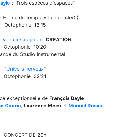
Bayle
: "Trois espèces d'espaces"
La Forme du temps est un cercle/5)
Octophonie 13'15
olyphonie au jardin
"
CREATION
Octophonie 10'20
nde du Studio Instrumental
"
Univers nerveux
"
Octophonie 22'21
nce exceptionnelle de
François Bayle
an Gourio
,
Laurence Meini
et
Manuel Rosas
CONCERT DE 20h