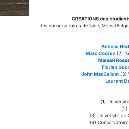
CREATIONS des étudiant
des conservatoires de Nice, Mons (Belgiq
Annelie Ne
Marc Codron
(2) "
Manuel Rosa
Florian Gou
John MacCallum
(3) 
Laurent D
(1) Universi
(2)
(3) Université de
(4) Conservatoir