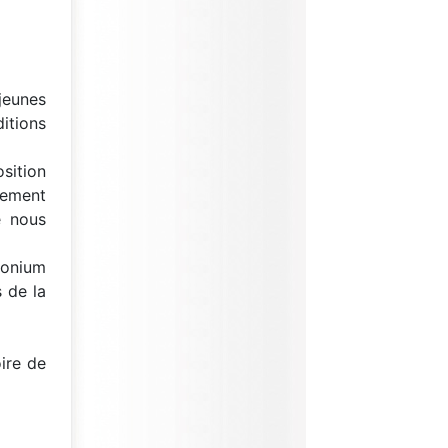
jeunes
itions
sition
lement
e nous
monium
 de la
ire de