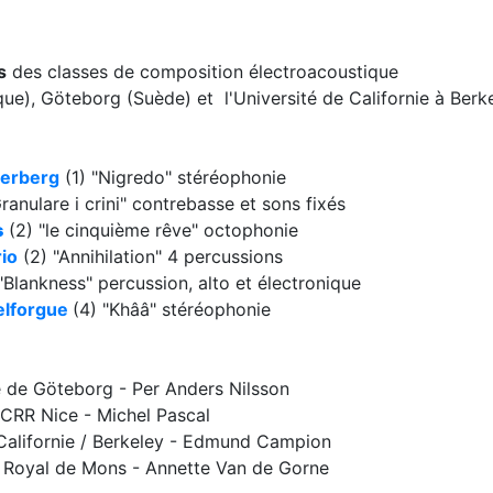
s
des classes de composition électroacoustique
ue), Göteborg (Suède) et l'Université de Californie à Berk
derberg
(1) "Nigredo" stéréophonie
Granulare i crini" contrebasse et sons fixés
s
(2) "le cinquième rêve" octophonie
rio
(2) "Annihilation" 4 percussions
"Blankness" percussion, alto et électronique
elforgue
(4) "Khââ" stéréophonie
té de Göteborg - Per Anders Nilsson
 CRR Nice - Michel Pascal
 Californie / Berkeley - Edmund Campion
e Royal de Mons - Annette Van de Gorne