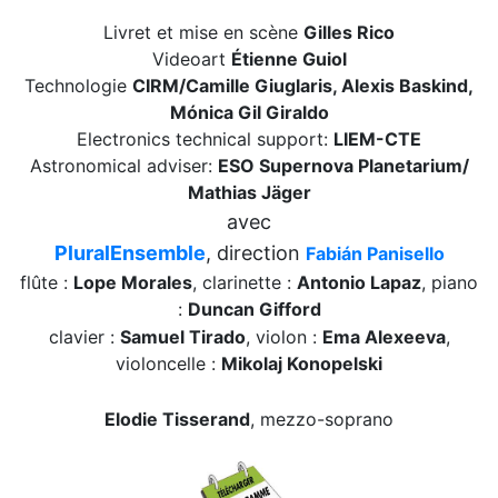
Livret et mise en scène
Gilles Rico
Videoart
Étienne Guiol
Technologie
CIRM/Camille Giuglaris, Alexis Baskind,
Mónica Gil Giraldo
Electronics technical support:
LIEM-CTE
Astronomical adviser:
ESO Supernova Planetarium/
Mathias Jäger
avec
PluralEnsemble
, direction
Fabián Panisello
flûte :
Lope Morales
,
clarinette :
Antonio Lapaz
,
piano
:
Duncan Gifford
clavier :
Samuel Tirado
,
violon :
Ema Alexeeva
,
violoncelle :
Mikolaj Konopelski
Elodie Tisserand
,
mezzo-soprano