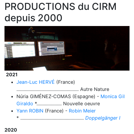
PRODUCTIONS du CIRM
depuis 2000
2021
Jean-Luc HERVÉ
(France)
.................................................... Autre Nature
Núria GIMÉNEZ-COMAS (Espagne) -
Monica Gil
Giraldo
*..................... Nouvelle oeuvre
Yann ROBIN
(France) -
Robin Meier
* .....................................................
Doppelgänger I
2020