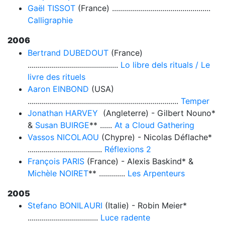
Gaël TISSOT
(France) .................................................
Calligraphie
2006
Bertrand DUBEDOUT
(France)
.............................................
Lo libre dels rituals / Le
livre des rituels
Aaron EINBOND
(USA)
...........................................................................
Temper
Jonathan HARVEY
(Angleterre) - Gilbert Nouno*
&
Susan BUIRGE
** ......
At a Cloud Gathering
Vassos NICOLAOU
(Chypre) - Nicolas Déflache*
.....................................
Réflexions 2
François PARIS
(France) - Alexis Baskind* &
Michèle NOIRET
** .............
Les Arpenteurs
2005
Stefano BONILAURI
(Italie) - Robin Meier*
...................................
Luce radente