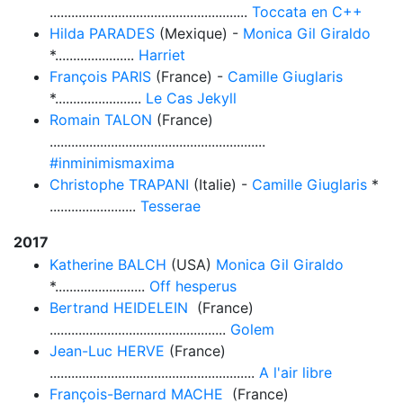
.......................................................
Toccata en C++
Hilda PARADES
(Mexique) -
Monica Gil Giraldo
*......................
Harriet
François PARIS
(France) -
Camille Giuglaris
*........................
Le Cas Jekyll
Romain TALON
(France)
............................................................
#inminimismaxima
Christophe TRAPANI
(Italie) -
Camille Giuglaris
*
........................
Tesserae
2017
Katherine BALCH
(USA)
Monica Gil Giraldo
*.........................
Off hesperus
Bertrand HEIDELEIN
(France)
.................................................
Golem
Jean-Luc HERVE
(France)
.........................................................
A l'air libre
François-Bernard MACHE
(France)