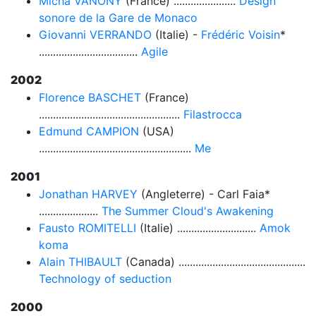
Micha VANONY
(France) ......................
Design
sonore de la Gare de Monaco
Giovanni VERRANDO
(Italie) -
Frédéric Voisin
*
...................................
Agile
2002
Florence BASCHET
(France)
..................................................
Filastrocca
Edmund CAMPION
(USA)
......................................................
Me
2001
Jonathan HARVEY
(Angleterre) - Carl Faia*
.....................
The Summer Cloud's Awakening
Fausto ROMITELLI
(Italie) ............................
Amok
koma
Alain THIBAULT
(Canada) .............................................
Technology of seduction
2000