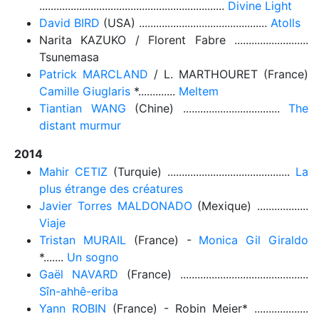
.................................................................
Divine Light
David BIRD
(USA) .............................................
Atolls
Narita KAZUKO / Florent Fabre ..........................
Tsunemasa
Patrick MARCLAND
/ L. MARTHOURET (France)
Camille Giuglaris
*.............
Meltem
Tiantian WANG
(Chine) ..................................
The
distant murmur
2014
Mahir CETIZ
(Turquie) ...........................................
La
plus étrange des créatures
Javier Torres MALDONADO
(Mexique) ..................
Viaje
Tristan MURAIL
(France) -
Monica Gil Giraldo
*.......
Un sogno
Gaël NAVARD
(France) .............................................
Sîn-ahhê-eriba
Yann ROBIN
(France) - Robin Meier* ...................