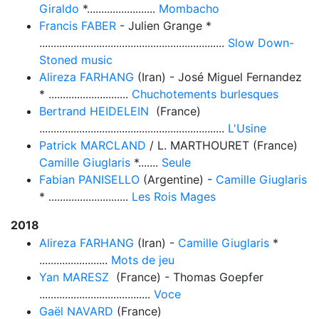
Giraldo
*........................
Mombacho
Francis FABER
- Julien Grange *
.................................................................
Slow Down-
Stoned music
Alireza FARHANG
(Iran) - José Miguel Fernandez
* ............................
Chuchotements burlesques
Bertrand HEIDELEIN
(France)
.................................................................
L'Usine
Patrick MARCLAND
/ L. MARTHOURET (France)
Camille Giuglaris
*.......
Seule
Fabian PANISELLO
(Argentine) -
Camille Giuglaris
* ............................
Les Rois Mages
2018
Alireza FARHANG
(Iran) -
Camille Giuglaris
*
........................
Mots de jeu
Yan MARESZ
(France) - Thomas Goepfer
.......................................
Voce
Gaël NAVARD
(France)