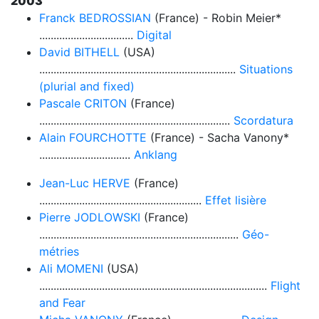
2003
Franck BEDROSSIAN
(France) - Robin Meier*
.................................
Digital
David BITHELL
(USA)
.....................................................................
Situations
(plurial and fixed)
Pascale CRITON
(France)
...................................................................
Scordatura
Alain FOURCHOTTE
(France) - Sacha Vanony*
................................
Anklang
Jean-Luc HERVE
(France)
.........................................................
Effet lisière
Pierre JODLOWSKI
(France)
......................................................................
Géo-
métries
Ali MOMENI
(USA)
................................................................................
Flight
and Fear