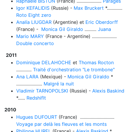
Raphaele BISTON
(France) .....................
Parages
Igor KEFALIDIS
(Russie) -
Max Bruckert
*.............
Roto Eight zero
Analía LlUGDAR
(Argentine) et
Eric Oberdorff
(France) -
Monica Gil Giraldo
..........
Juana
Mario MARY
(France - Argentine) .....................
Double concerto
2011
Dominique DELAHOCHE
et
Thomas Rocton
.............
Traité d'orchestration "Le trombone"
Ana LARA
(Mexique) -
Monica Gil Giraldo
*
......................
Malgré la nuit
Vladimir TARNOPOLSKI
(Russie) -
Alexis Baskind
*......
Redshiflt
2010
Hugues DUFOURT
(France) .............................
Voyage par delà les fleuves et les monts
Philippe HUREL
(France) -
Alexis Baskind
*......