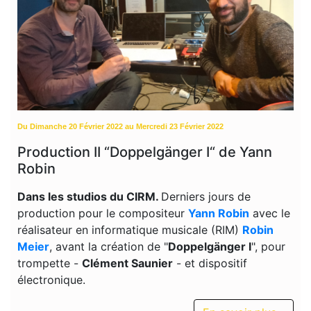
Du Dimanche 20 Février 2022 au Mercredi 23 Février 2022
Production II “Doppelgänger I“ de Yann
Robin
Dans les studios du CIRM.
Derniers jours de
production pour le compositeur
Yann Robin
avec le
réalisateur en informatique musicale
(RIM)
Robin
Meier
,
avant la création de "
Doppelgänger I
", pour
trompette -
Clément Saunier
- et dispositif
électronique.