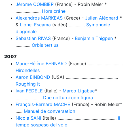
Jérome COMBIER
(France) - Robin Meier *
......................
Hors crâne
Alexandros MARKEAS
(Grèce) -
Julien Aléonard
*
&
Lionel Escama
(vidéo) ..............
Symphonie
diagonale
Sebastian RIVAS
(France) -
Benjamin Thigpen
*
.............
Orbis tertius
2007
Marie-Hélène BERNARD
(France) ...............................
Hirondelles
Aaron EINBOND
(USA) ..............................................
Roughing It
Ivan FEDELE
(Italie) -
Marco Ligabue
*
.......................
Due notturni con figura
François-Bernard MACHE
(France) - Robin Meier*
......
Manuel de conversation
Nicola SANI
(Italie) ....................................................
Il
tempo sospeso del volo