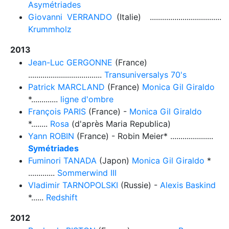
Asymétriades
Giovanni VERRANDO
(Italie) ...................................
Krummholz
2013
Jean-Luc GERGONNE
(France)
....................................
Transuniversalys 70's
Patrick MARCLAND
(France)
Monica Gil Giraldo
*.............
ligne d'ombre
François PARIS
(France) -
Monica Gil Giraldo
*........
Rosa
(d'après Maria Republica)
Yann ROBIN
(France) - Robin Meier* .....................
Symétriades
Fuminori TANADA
(Japon)
Monica Gil Giraldo
*
.............
Sommerwind III
Vladimir TARNOPOLSKI
(Russie) -
Alexis Baskind
*......
Redshift
2012